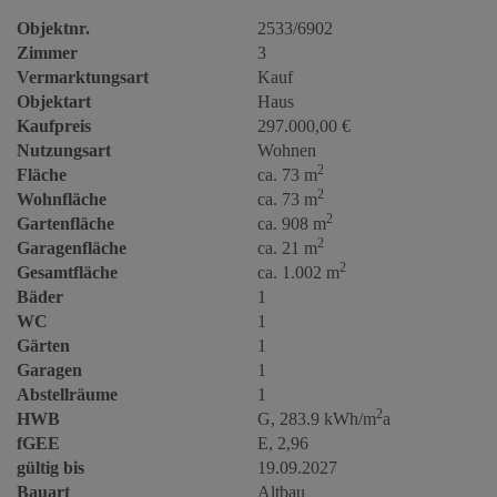
Objektnr.
2533/6902
Zimmer
3
Vermarktungsart
Kauf
Objektart
Haus
Kaufpreis
297.000,00 €
Nutzungsart
Wohnen
2
Fläche
ca. 73 m
2
Wohnfläche
ca. 73 m
2
Gartenfläche
ca. 908 m
2
Garagenfläche
ca. 21 m
2
Gesamtfläche
ca. 1.002 m
Bäder
1
WC
1
Gärten
1
Garagen
1
Abstellräume
1
2
HWB
G, 283.9 kWh/m
a
fGEE
E, 2,96
gültig bis
19.09.2027
Bauart
Altbau