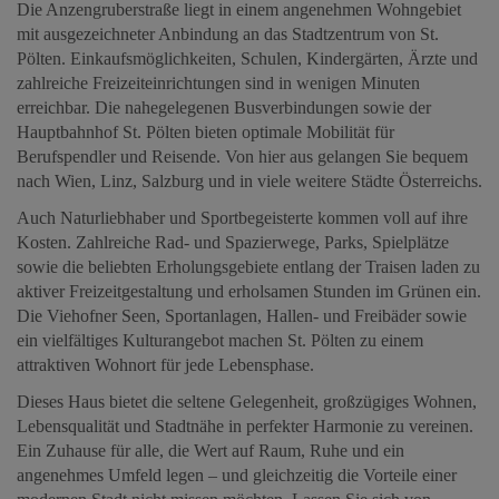
Die Anzengruberstraße liegt in einem angenehmen Wohngebiet
mit ausgezeichneter Anbindung an das Stadtzentrum von St.
Pölten. Einkaufsmöglichkeiten, Schulen, Kindergärten, Ärzte und
zahlreiche Freizeiteinrichtungen sind in wenigen Minuten
erreichbar. Die nahegelegenen Busverbindungen sowie der
Hauptbahnhof St. Pölten bieten optimale Mobilität für
Berufspendler und Reisende. Von hier aus gelangen Sie bequem
nach Wien, Linz, Salzburg und in viele weitere Städte Österreichs.
Auch Naturliebhaber und Sportbegeisterte kommen voll auf ihre
Kosten. Zahlreiche Rad- und Spazierwege, Parks, Spielplätze
sowie die beliebten Erholungsgebiete entlang der Traisen laden zu
aktiver Freizeitgestaltung und erholsamen Stunden im Grünen ein.
Die Viehofner Seen, Sportanlagen, Hallen- und Freibäder sowie
ein vielfältiges Kulturangebot machen St. Pölten zu einem
attraktiven Wohnort für jede Lebensphase.
Dieses Haus bietet die seltene Gelegenheit, großzügiges Wohnen,
Lebensqualität und Stadtnähe in perfekter Harmonie zu vereinen.
Ein Zuhause für alle, die Wert auf Raum, Ruhe und ein
angenehmes Umfeld legen – und gleichzeitig die Vorteile einer