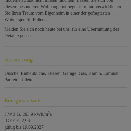
modernen Stadt nicht missen möchten. Lassen Sie sich von
diesem besonderen Wohnangebot begeistern und verwirklichen
Sie Ihren Traum vom Eigenheim in einer der gefragtesten
Wohnlagen St. Pöltens.
Melden Sie sich noch heute bei uns, für eine Übermittlung des
Detailexposees!
Ausstattung
Dusche
Einbauküche
Fliesen
Garage
Gas
Kamin
Laminat
Parkett
Toilette
Energieausweis
2
HWB
G, 283.9 kWh/m
a
fGEE
E, 2,96
gültig bis
19.09.2027