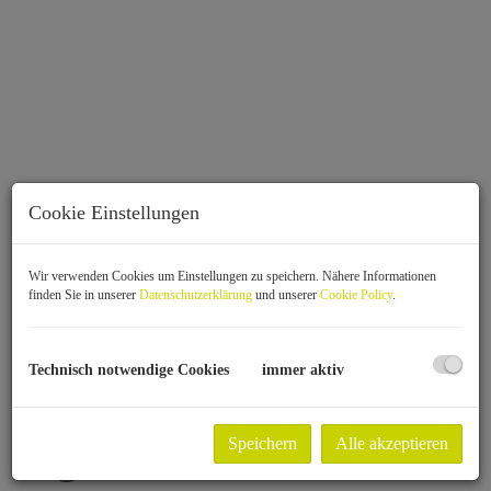
Cookie Einstellungen
Wir verwenden Cookies um Einstellungen zu speichern. Nähere Informationen
finden Sie in unserer
Datenschutzerklärung
und unserer
Cookie Policy
.
Beschreibung
Technisch notwendige Cookies
immer aktiv
Ihr Traum vom
Eigenheim in St. Pölten
Speichern
Alle akzeptieren