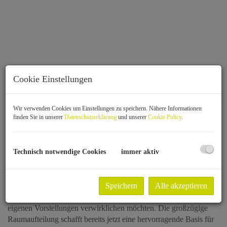
Cookie Einstellungen
Wir verwenden Cookies um Einstellungen zu speichern. Nähere Informationen
finden Sie in unserer
Datenschutzerklärung
und unserer
Cookie Policy
.
Technisch notwendige Cookies
immer aktiv
Beschreibung
Speichern
Alle akzeptieren
Diese Wohnung im begehrten 20. Wiener Gemeindebezirk bietet
eine seltene Gelegenheit für alle, die ihre Wohnträume nach den
eigenen Vorstellungen verwirklichen möchten. Die großzügige
Raumaufteilung schafft bereits jetzt eine hervorragende Basis für